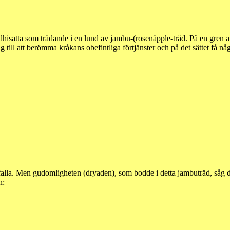
hisatta som trädande i en lund av jambu-(rosenäpple-träd. På en gren a
ig till att berömma kråkans obefintliga förtjänster och på det sättet få 
alla. Men gudomligheten (dryaden), som bodde i detta jambuträd, såg de
n: