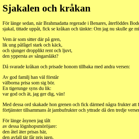
Sjakalen och kråkan
För länge sedan, när Brahmadatta regerade i Benares, återföddes Bodd
sjakal, tittade uppåt, fick se kråkan och tänkte: Om jag nu skulle ge m
Vem är som sitter där på gren,
lik ung påfågel stark och käck,
och sjunger dropplikt rent och ljuvt,
den yppersta av sångarsläkt?
Då svarade kråkan och prisade honom tillbaka med andra versen:
Av god familj han väl förstår
välborna prisa som sig bör.
En tigerunge syns du lik:
var god och ät, jag ger dig, vän!
Med dessa ord skakade hon grenen och fick därmed några frukter att f
förtjänster tillsammans åt jambufrukter och yttrade då den tredje verse
För länge åsynen jag tålt
av dessa lögnhopsmöröjare:
den åtel äter prisas här,
den avfall tär får pris igen.