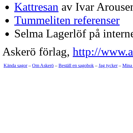
Kattresan
av Ivar Arouse
Tummeliten referenser
Selma Lagerlöf på intern
Askerö förlag,
http://www.a
Kända sagor
–
Om Askerö
–
Beställ en sagobok
–
Jag tycker
–
Mina 